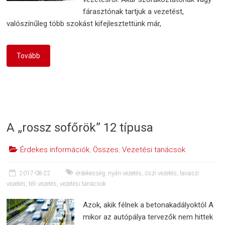
fárasztónak tartjuk a vezetést,
valószínűleg több szokást kifejlesztettünk már,
Tovább
A „rossz sofőrök” 12 típusa
Érdekes információk
,
Összes
,
Vezetési tanácsok
2017-08-22
érdekesség
,
nyári vezetés
,
őszi vezetés
,
tavaszi
vezetés
,
téli vezetés
,
vezetési tanácsok
Azok, akik félnek a betonakadályoktól A
mikor az autópálya tervezők nem hittek