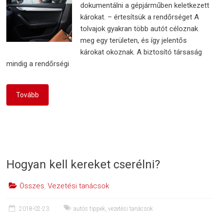
dokumentálni a gépjárműben keletkezett
károkat. – értesítsük a rendőrséget A
tolvajok gyakran több autót céloznak
meg egy területen, és így jelentős
károkat okoznak. A biztosító társaság
mindig a rendőrségi
Tovább
Hogyan kell kereket cserélni?
Összes
,
Vezetési tanácsok
2018-02-23
autós tippek
,
vezetési tanácsok