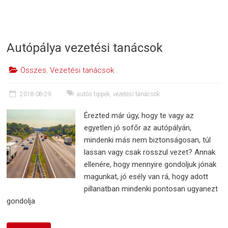
Autópálya vezetési tanácsok
Összes
,
Vezetési tanácsok
2018-08-29
autós tippek
,
vezetési tanácsok
Érezted már úgy, hogy te vagy az
egyetlen jó sofőr az autópályán,
mindenki más nem biztonságosan, túl
lassan vagy csak rosszul vezet? Annak
ellenére, hogy mennyire gondoljuk jónak
magunkat, jó esély van rá, hogy adott
pillanatban mindenki pontosan ugyanezt
gondolja