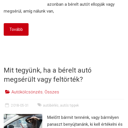
azonban a bérelt autót ellopják vagy
megsérül, amíg nálunk van,
Tovább
Mit tegyünk, ha a bérelt autó
megsérült vagy feltörték?
Autókölcsönzés
,
Összes
2018-05-31
autóbérlés
,
autós tippek
Mielőtt bármit tennénk, vagy bármilyen
panaszt benyújtanánk, ki kell értékelni és