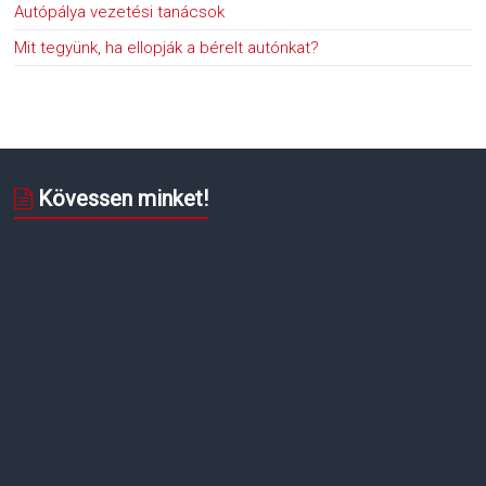
Autópálya vezetési tanácsok
Mit tegyünk, ha ellopják a bérelt autónkat?
Kövessen minket!