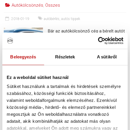
Autókölcsönzés
,
Összes
2018-01-19
autóbérlés
,
autós tippek
Bár az autókölcsönző cég a bérelt autót
a használatunkba adta, jó tudni, mire kell
figyelni, milyen szabályokat kell betartani
és mit nem szabad a bérautóval
Beleegyezés
Részletek
A sütikről
csinálni? – az autókban nem szabad
dohányozni A legtöbb autókölcsönző
cég dohányzás-mentes autóflottát tart
Ez a weboldal sütiket használ
fent.
Sütiket használunk a tartalmak és hirdetések személyre
szabásához, közösségi funkciók biztosításához,
Tovább
valamint weboldalforgalmunk elemzéséhez. Ezenkívül
közösségi média-, hirdető- és elemező partnereinkkel
megosztjuk az Ön weboldalhasználatra vonatkozó
adatait, akik kombinálhatják az adatokat más olyan
adatokkal, amelyeket Ön adott meg számukra vagy az