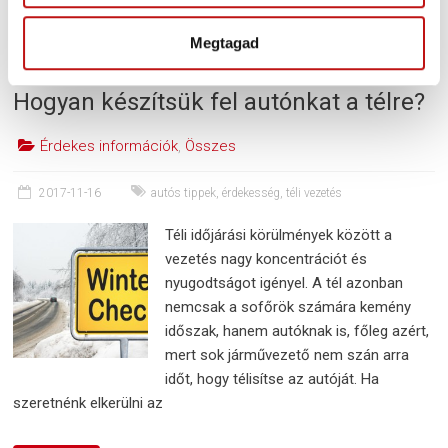
l
a
Megtagad
s
z
Hogyan készítsük fel autónkat a télre?
t
á
Érdekes információk
,
Összes
s
a
2017-11-16
autós tippek
,
érdekesség
,
téli vezetés
Téli időjárási körülmények között a
vezetés nagy koncentrációt és
nyugodtságot igényel. A tél azonban
nemcsak a sofőrök számára kemény
időszak, hanem autóknak is, főleg azért,
mert sok járművezető nem szán arra
időt, hogy télisítse az autóját. Ha
szeretnénk elkerülni az