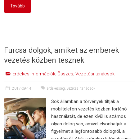
Tovább
Furcsa dolgok, amiket az emberek
vezetés közben tesznek
Érdekes információk
,
Összes
,
Vezetési tanácsok
2017-09-14
érdekesség
,
vezetési tanácsok
Sok államban a törvények tiltják a
mobiltelefon vezetés közben történő
használatát, de ezen kívül is számos
olyan dolog van, amivel elvonhatjuk a
figyelmet a legfontosabb dologról, a
vezetésről. Akár szórakoztatónak vagy