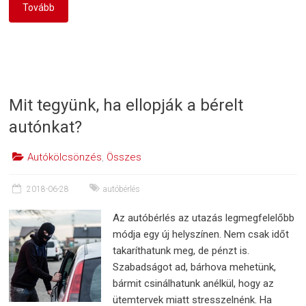
Tovább
Mit tegyünk, ha ellopják a bérelt
autónkat?
Autókölcsönzés
,
Összes
2018-06-28
autóbérlés
Az autóbérlés az utazás legmegfelelőbb
módja egy új helyszínen. Nem csak időt
takaríthatunk meg, de pénzt is.
Szabadságot ad, bárhova mehetünk,
bármit csinálhatunk anélkül, hogy az
ütemtervek miatt stresszelnénk. Ha