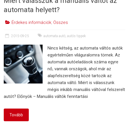
Miért válasszuk a manuális váltót az
automata helyett?
Érdekes információk
,
Összes
2015-09-25
automata autó
,
autós tippek
Nincs kétség, az automata váltós autók
egyértelműen világuralomra törnek. Az
automata autóeladások száma egyre
nő, vannak országok, ahol már az
alapfelszereltség közé tartozik az
automata váltó. Miért is válasszunk
mégis inkább manuális váltóval felszerelt
autót? Előnyök – Manuális váltók fenntartási
Tovább