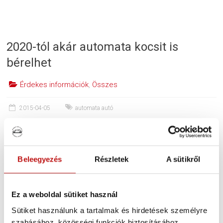
2020-tól akár automata kocsit is
bérelhet
Érdekes információk
,
Összes
2015-04-05
automata autó
A sofőr nélküli, önmagát vezető autó
nem is olyan rég még sci-finek tűnt,
mára viszont konkrét dátumot kapott a
Beleegyezés
Részletek
A sütikről
sorozatgyártása. Képzelje csak el:
előveszi a mobilját, és egy applikáció
segítségével rendel magának egy autót.
Ez a weboldal sütiket használ
A kocsi magától, sofőr nélkül
Sütiket használunk a tartalmak és hirdetések személyre
megérkezik
szabásához, közösségi funkciók biztosításához,