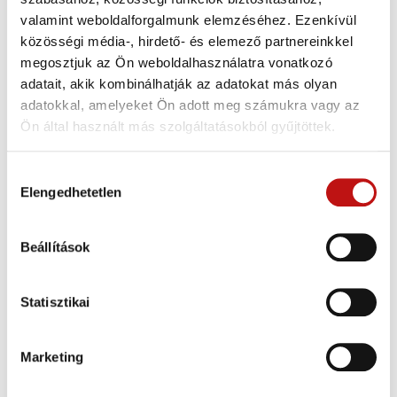
valamint weboldalforgalmunk elemzéséhez. Ezenkívül
Tovább
közösségi média-, hirdető- és elemező partnereinkkel
megosztjuk az Ön weboldalhasználatra vonatkozó
adatait, akik kombinálhatják az adatokat más olyan
adatokkal, amelyeket Ön adott meg számukra vagy az
Ön által használt más szolgáltatásokból gyűjtöttek.
Keresés
H
Elengedhetetlen
o
z
z
Beállítások
á
Kategória
j
á
Statisztikai
Akcióink
(12)
r
u
Autókölcsönzés
(14)
Marketing
l
Érdekes információk
(23)
á