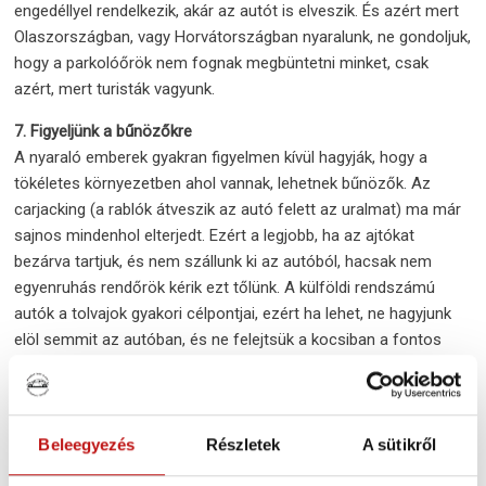
engedéllyel rendelkezik, akár az autót is elveszik. És azért mert
Olaszországban, vagy Horvátországban nyaralunk, ne gondoljuk,
hogy a parkolóőrök nem fognak megbüntetni minket, csak
azért, mert turisták vagyunk.
7. Figyeljünk a bűnözőkre
A nyaraló emberek gyakran figyelmen kívül hagyják, hogy a
tökéletes környezetben ahol vannak, lehetnek bűnözők. Az
carjacking (a rablók átveszik az autó felett az uralmat) ma már
sajnos mindenhol elterjedt. Ezért a legjobb, ha az ajtókat
bezárva tartjuk, és nem szállunk ki az autóból, hacsak nem
egyenruhás rendőrök kérik ezt tőlünk. A külföldi rendszámú
autók a tolvajok gyakori célpontjai, ezért ha lehet, ne hagyjunk
elöl semmit az autóban, és ne felejtsük a kocsiban a fontos
papírokat (útlevél, jogosítvány, forgalmi engedély).
8. Tanuljuk meg az adott ország szabályait
Ha külföldre utazunk, mindig tájékozódjunk előre az ott
Beleegyezés
Részletek
A sütikről
érvényes közlekedési szabályokról. A sebességhatárok és
közlekedési szabályok országonként különbözőek lehetnek.