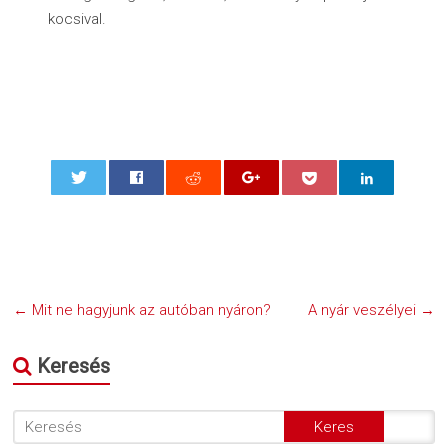
kocsival.
0
←
Mit ne hagyjunk az autóban nyáron?
A nyár veszélyei
→
Keresés