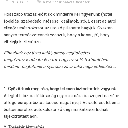
2016-06-14
autós tippek
,
vezetési tanácsok
Hosszabb utazás előtt sok mindenre kell figyelnünk (hotel
foglalás, szabadság intézése, kisállatok, stb..), ezért az autó
ellenőrzését sokszor az utolsó pillanatra hagyjuk. Gyakran
annyira természetesnek vesszük, hogy a kocsi „jó”, hogy
elfelejtjük ellenőrizni.
Elhoztunk egy tízes listát
,
amely segítségével
megbizonyosodhatunk arról, hogy az autó tekintetében
mindent megtettünk a nyaralás zavartalansága érdekében…
1. Győződjünk meg róla, hogy teljesen biztosítottak vagyunk
A legtöbb biztosítótársaság egy minimális összegért cserébe
átfogó európai biztosításcsomagot nyújt. Bérautó esetében a
biztosításról az autókölcsönző cég munkatársai tudnak
tájékoztatást adni.
2. Töréskár biztosítás