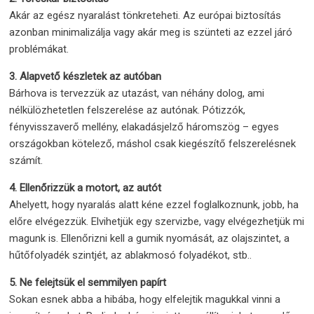
Akár az egész nyaralást tönkreteheti. Az európai biztosítás
azonban minimalizálja vagy akár meg is szünteti az ezzel járó
problémákat.
3. Alapvető készletek az autóban
Bárhova is tervezzük az utazást, van néhány dolog, ami
nélkülözhetetlen felszerelése az autónak. Pótizzók,
fényvisszaverő mellény, elakadásjelző háromszög – egyes
országokban kötelező, máshol csak kiegészítő felszerelésnek
számít.
4. Ellenőrizzük a motort, az autót
Ahelyett, hogy nyaralás alatt kéne ezzel foglalkoznunk, jobb, ha
előre elvégezzük. Elvihetjük egy szervizbe, vagy elvégezhetjük mi
magunk is. Ellenőrizni kell a gumik nyomását, az olajszintet, a
hűtőfolyadék szintjét, az ablakmosó folyadékot, stb..
5. Ne felejtsük el semmilyen papírt
Sokan esnek abba a hibába, hogy elfelejtik magukkal vinni a