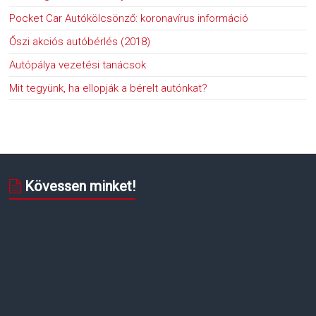
Pocket Car Autókölcsönző: koronavírus információ
Őszi akciós autóbérlés (2018)
Autópálya vezetési tanácsok
Mit tegyünk, ha ellopják a bérelt autónkat?
Kövessen minket!