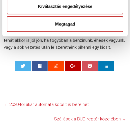
v
még
e-könyv
megjelenítésére is alkalmas, így akár a navigáción
Kiválasztás engedélyezése
á
kívül szórakoztató elemként is megállja a helyét. A sok remek
l
tulajdonsága mellett fontos megemlíteni, hogy a gps nem csak
a
Megtagad
pontos cím alapján tud keresni, be tudjuk táplálni, hogy mutassa
s
a benzinkutakat, éttermeket, vagy esetleg a pihenőhelyeket,
z
tehát akkor is jól jön, ha fogyóban a benzinünk, éhesek vagyunk,
t
vagy a sok vezetés után le szeretnénk pihenni egy kicsit.
á
s
a
0
←
2020-tól akár automata kocsit is bérelhet
Szállások a BUD reptér közelében
→