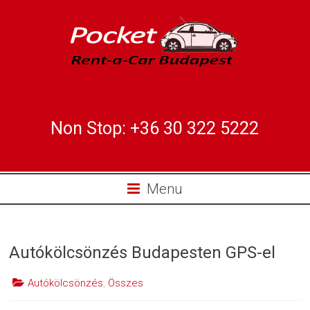
Pocket Car Magyarország
Kft.
Non Stop: +36 30 322 5222
Menu
Autókölcsönzés Budapesten GPS-el
Autókölcsönzés
,
Összes