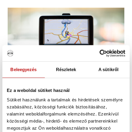
Beleegyezés
Részletek
A sütikről
Ez a weboldal sütiket használ
Sütiket használunk a tartalmak és hirdetések személyre
szabásához, közösségi funkciók biztosításához,
Budapesten
egyirányú utcák
tömkelegével találkozhatunk, ami
valamint weboldalforgalmunk elemzéséhez. Ezenkívül
nem csak azért rossz, mert ha egyszer bementünk nem tudunk
közösségi média-, hirdető- és elemező partnereinkkel
egyszerűen visszafordulni és a másik irányba kimenni, hanem
megosztjuk az Ön weboldalhasználatra vonatkozó
azért is, mert ha elvétjük, és a tiltás ellenére is, bemegyünk az