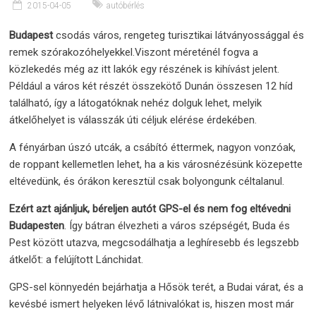
2015-04-05
autóbérlés
Budapest
csodás város, rengeteg turisztikai látványossággal és
remek szórakozóhelyekkel.Viszont méreténél fogva a
közlekedés még az itt lakók egy részének is kihívást jelent.
Például a város két részét összekötő Dunán összesen 12 híd
található, így a látogatóknak nehéz dolguk lehet, melyik
átkelőhelyet is válasszák úti céljuk elérése érdekében.
A fényárban úszó utcák, a csábító éttermek, nagyon vonzóak,
de roppant kellemetlen lehet, ha a kis városnézésünk közepette
eltévedünk, és órákon keresztül csak bolyongunk céltalanul.
Ezért azt ajánljuk, béreljen autót GPS-el és nem fog eltévedni
Budapesten
. Így bátran élvezheti a város szépségét, Buda és
Pest között utazva, megcsodálhatja a leghíresebb és legszebb
átkelőt: a felújított Lánchidat.
GPS-sel könnyedén bejárhatja a Hősök terét, a Budai várat, és a
kevésbé ismert helyeken lévő látnivalókat is, hiszen most már