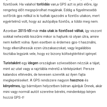
fizetősek. Ha valahol
torlódás
van,a GPS azt is jelzi előre, így
rengeteg időt megspórolhat magának. Eddig a figyelmesebb
sofőrök gps nélkül is ki tudtak igazodni a fizetős utakon, mert
egyértelmű volt, hogy az autópálya fizetős, a többi meg nem.
Azonban
2015-től
már
más utak is fizetőssé váltak
, így viszont
sokkal nehezebb kiszűrni mikor is hajtunk rá olyan útra, amire
nem kellett volna. Ilyen esetben is érdemes gps-t használni,
hogy elkerülhessük ezen útszakaszokat, vagy legalábbis
tisztába legyünk vele, hogy ez bizony költségtérítést igényel.
Turistaként
egy
idegen
országban szívesebben nézzük a tájat,
mint az utat vagy a rajztábla méretű a térképünket. Persze
kalandos eltévedni, de kevesen szeretik az ilyen fajta
meglepetéseket. A GPS rendszere nagyon
hasznos
és
kényelmes,
így bármilyen helyzetben bátran ajánljuk Önnek, akár
mini vagy normál autót szeretne bérelni, mindenképp kérjen
hozzá GPS-t!