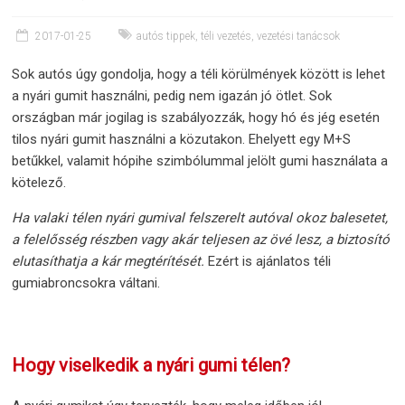
2017-01-25
autós tippek
,
téli vezetés
,
vezetési tanácsok
Sok autós úgy gondolja, hogy a téli körülmények között is lehet
a nyári gumit használni, pedig nem igazán jó ötlet. Sok
országban már jogilag is szabályozzák, hogy hó és jég esetén
tilos nyári gumit használni a közutakon. Ehelyett egy M+S
betűkkel, valamit hópihe szimbólummal jelölt gumi használata a
kötelező.
Ha valaki télen nyári gumival felszerelt autóval okoz balesetet,
a felelősség részben vagy akár teljesen az övé lesz, a biztosító
elutasíthatja a kár megtérítését.
Ezért is ajánlatos téli
gumiabroncsokra váltani.
Hogy viselkedik a nyári gumi télen?