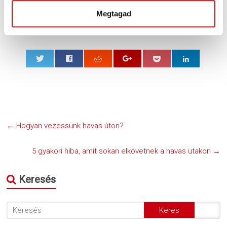
használjuk, tartsuk be a helyi törvényeket és élvezzük a telet.
a
Megtagad
s
z
t
á
s
0
a
←
Hogyan vezessünk havas úton?
5 gyakori hiba, amit sokan elkövetnek a havas utakon
→
Keresés