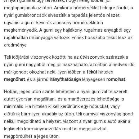
A nyári gumikat úgy tervezték, hogy meleg időben jól
megtapadjanak az úton. Amikor a hőmérséklet hidegre fordul, a
nyári gumiabroncsok elveszítik a tapadás jelentős részét,
ugyanis a gumi-keverék alacsony hőmérsékleten
megkeményedik. A gumi egy hajlékony, rugalmas anyagból egy
rugalmatlan műanyaggá változik. Ennek hosszabb fékút lesz az
eredménye.
Téli időjárási viszonyok között, ha az útviszonyok szárazak a
nyári gumi nagyjából még jól használható, azonban a nedves idő
már gondot okozhat neki. Ilyen időben a
fékút
hirtelen
megnőhet
, és a jármű
irányíthatóság
a lényegesen
romolhat
.
Hóban, jeges úton szinte lehetetlen a nyári gumival felszerelt
autót gyorsan megállítani, és a manőverezés lehetősége is
minimális. Ha hirtelen ki kell kerülnünk egy hóbuckát, vagy
előtűnik bármilyen akadály az úton, téli gumival viszonylag gond
nélkül megoldható a helyzet, viszont a nyári gumis autó akár a
legkisebb kormánymozdítás miatt is megcsúszhat,
megpördülhet a jeges úton.