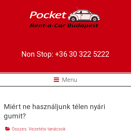
Pocket Car Magyarország
Kft.
Non Stop: +36 30 322 5222
Menu
Miért ne használjunk télen nyári
gumit?
Összes
,
Vezetési tanácsok