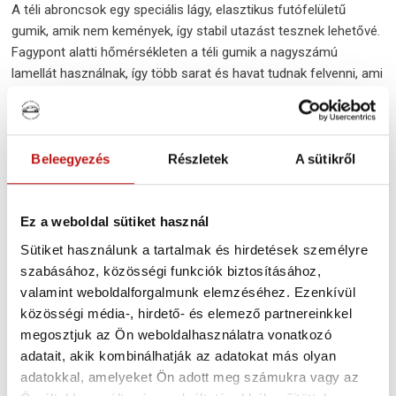
A téli abroncsok egy speciális lágy, elasztikus futófelületű
gumik, amik nem kemények, így stabil utazást tesznek lehetővé.
Fagypont alatti hőmérsékleten a téli gumik a nagyszámú
lamellát használnak, így több sarat és havat tudnak felvenni, ami
jobb tapadást eredményez.
Beleegyezés
Részletek
A sütikről
Futófelület kialakítása
A slick (futófelület nélküli abroncs) lehetővé teszi az optimális
tapadást száraz úton, egy ragadós gumikeveréket használva. Ez
Ez a weboldal sütiket használ
adja a legnagyobb érintkezési felületet, amelyen keresztül az
autó kapcsolódni tud a talajhoz, illetve a futófelület segíti
Sütiket használunk a tartalmak és hirdetések személyre
például a víz és hó mozgását, így teszi lehetővé, hogy a gumi
szabásához, közösségi funkciók biztosításához,
megfelelően kapcsolódjon az úttesthez.
valamint weboldalforgalmunk elemzéséhez. Ezenkívül
közösségi média-, hirdető- és elemező partnereinkkel
A hó kihívást jelenthet, mivel elzárhatja a gumi csatornáit. A
megosztjuk az Ön weboldalhasználatra vonatkozó
nyári gumik gyorsan eltömődnek, mert szűkek a csatornái. Ezt a
adatait, akik kombinálhatják az adatokat más olyan
problémát hatékonyan kiküszöböli a téli futófelület, amely
adatokkal, amelyeket Ön adott meg számukra vagy az
nagyobb csatornákkal rendelkezik (mélyebb és szélesebb), így