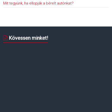
Mit tegyünk, ha ellopják a bérelt autónkat?
Kövessen minket!